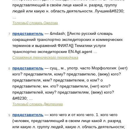
представляющий в своём лице какой н. разряд, группу
людей или какую н. область деятельности. Лучшие&#8230;
…
Толковый словарь Ожегова
представитель
— &mdash; [[Англо русский словарь
7
сокращений транспортно экспедиторских и коммерческих
терминов и выражений ФИАТА]] Тематики услуги
транспортно экспедиторские EN Agt.agent …
Справочник технического переводчика
представитель
— сущ., м., употр. часто Морфология: (нет)
8
кого? представителя, кому? представителю, (вижу) кого?
представителя, кем? представителем, о ком? о
представителе; мн. кто? представители, (нет) кого?
представителей, кому? представителям, (вижу) кого?
&#8230; …
Толковый словарь Дмитриева
представитель
— кого чего и от кого чего. 1. кого чего
9
(человек, представляющий в своем лице какой л. разряд
или какую л. группу людей, какую л. область деятельности;