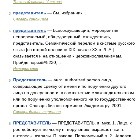
Толковый словарь Ушакова
представитель
— См. избранник …
3
Словарь синонимов
представитель
— Всесокрушающий, мероприятия,
4
непререкаемый, общедоступный, отождествить,
представитель. Семантический перелом в системе русского
языка [во второй половине XIX начале XX в. Л. А.]
сказывается и на отношении к церковнославянизмам.
Пройдя через&#8230; …
История слов
Представитель
— англ. authorized person лицо,
5
совершающее сделку от имени и по поручению другого
лица по доверенности, в соответствии с законодательством
или по поручению уполномоченного на то государственного
органа. Словарь бизнес терминов. Академик.ру. 2001 …
Словарь бизнес-терминов
ПРЕДСТАВИТЕЛЬ
— ПРЕДСТАВИТЕЛЬ, я, муж. 1. Лицо, к
6
рое действует по чьему н. поручению, выражает чьи н.
интересы, взгляды. П. завода. Полномочный п. 2. Человек,