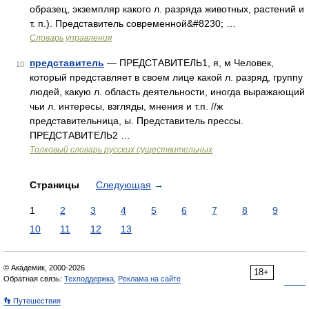
образец, экземпляр какого л. разряда животных, растений и
т. п.). Представитель современной&#8230; …
Словарь управления
представитель
— ПРЕДСТАВИТЕЛЬ1, я, м Человек,
10
который представляет в своем лице какой л. разряд, группу
людей, какую л. область деятельности, иногда выражающий
чьи л. интересы, взгляды, мнения и т.п. //ж
представительница, ы. Представитель прессы.
ПРЕДСТАВИТЕЛЬ2 …
Толковый словарь русских существительных
Страницы
Следующая
→
1
2
3
4
5
6
7
8
9
10
11
12
13
© Академик, 2000-2026
18+
Обратная связь:
Техподдержка
,
Реклама на сайте
👣 Путешествия